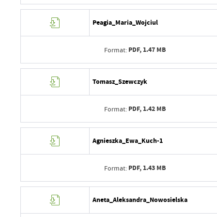
Opublikował
Data wytworzenia
Peagia_Maria_Wojciul
Data ostatniej aktualizacji
Wytworzył
Ostatnio zaktualizował
PDF,
1.47 MB
Format:
Data opublikowania
Opublikował
Data wytworzenia
Tomasz_Szewczyk
Data ostatniej aktualizacji
Wytworzył
Ostatnio zaktualizował
PDF,
1.42 MB
Format:
Data opublikowania
Opublikował
Data wytworzenia
Agnieszka_Ewa_Kuch-1
Data ostatniej aktualizacji
Wytworzył
Ostatnio zaktualizował
PDF,
1.43 MB
Format:
Data opublikowania
Opublikował
Data wytworzenia
Aneta_Aleksandra_Nowosielska
Data ostatniej aktualizacji
Wytworzył