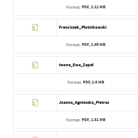
Ostatnio zaktualizował
PDF,
1.12 MB
Format:
Data opublikowania
Opublikował
Data wytworzenia
Franciszek_Płotnikowski
Data ostatniej aktualizacji
Wytworzył
Ostatnio zaktualizował
PDF,
1.49 MB
Format:
Data opublikowania
Opublikował
Data wytworzenia
Iwona_Ewa_Zapał
Data ostatniej aktualizacji
Wytworzył
Ostatnio zaktualizował
PDF,
1.6 MB
Format:
Data opublikowania
Opublikował
Data wytworzenia
Joanna_Agnieszka_Pietras
Data ostatniej aktualizacji
Wytworzył
Ostatnio zaktualizował
PDF,
1.51 MB
Format:
Data opublikowania
Opublikował
Data wytworzenia