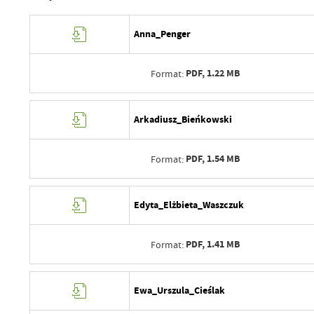
Anna_Penger
PDF,
1.22 MB
Format:
Data wytworzenia
Arkadiusz_Bieńkowski
Wytworzył
PDF,
1.54 MB
Format:
Data opublikowania
Opublikował
Data wytworzenia
Edyta_Elżbieta_Waszczuk
Data ostatniej aktualizacji
Wytworzył
Ostatnio zaktualizował
PDF,
1.41 MB
Format:
Data opublikowania
Opublikował
Data wytworzenia
Ewa_Urszula_Cieślak
Data ostatniej aktualizacji
Wytworzył