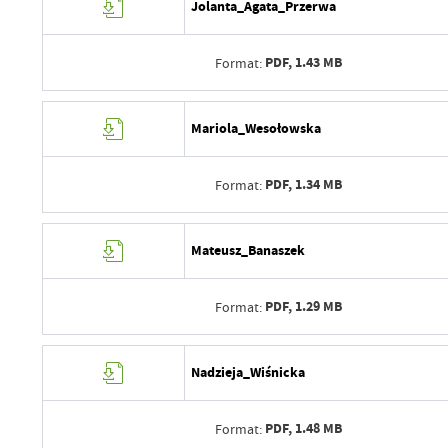
Jolanta_Agata_Przerwa
Data ostatniej aktualizacji
Wytworzył
Ostatnio zaktualizował
PDF,
1.43 MB
Format:
Data opublikowania
Opublikował
Data wytworzenia
Mariola_Wesołowska
Data ostatniej aktualizacji
Wytworzył
Ostatnio zaktualizował
PDF,
1.34 MB
Format:
Data opublikowania
Opublikował
Data wytworzenia
Mateusz_Banaszek
Data ostatniej aktualizacji
Wytworzył
Ostatnio zaktualizował
PDF,
1.29 MB
Format:
Data opublikowania
Opublikował
Data wytworzenia
Nadzieja_Wiśnicka
Data ostatniej aktualizacji
Wytworzył
Ostatnio zaktualizował
PDF,
1.48 MB
Format:
Data opublikowania