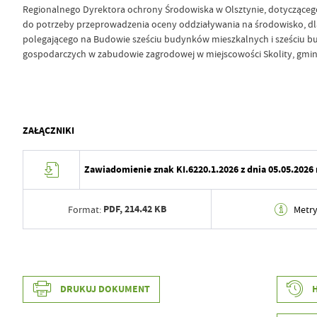
Regionalnego Dyrektora ochrony Środowiska w Olsztynie, dotyczącego
do potrzeby przeprowadzenia oceny oddziaływania na środowisko, dl
polegającego na Budowie sześciu budynków mieszkalnych i sześciu 
gospodarczych w zabudowie zagrodowej w miejscowości Skolity, gmina
ZAŁĄCZNIKI
Zawiadomienie znak KI.6220.1.2026 z dnia 05.05.2026 
PDF,
214.42 KB
Format:
Metr
Data wytworzenia
2026-05-05 08:24:31
Wytworzył
Ewa Horn
Data wytworzenia
2026-05-05 08:17:35
DRUKUJ DOKUMENT
Data opublikowania
2026-05-05 08:24:42
Wytworzył
Ewa Horn