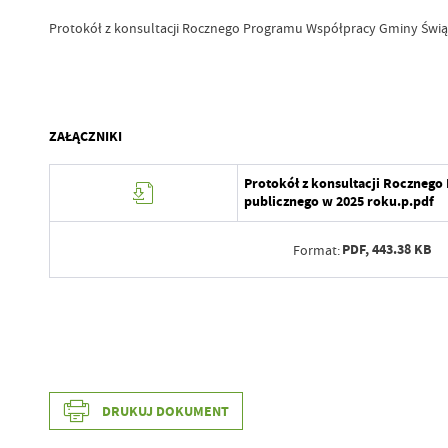
Protokół z konsultacji Rocznego Programu Współpracy Gminy Świą
ZAŁĄCZNIKI
Protokół z konsultacji Roczneg
publicznego w 2025 roku.p.pdf
PDF,
443.38 KB
Format:
Data wytworzenia
Wytworzył
Data wytworzenia
Data opublikowania
Wytworzył
DRUKUJ DOKUMENT
Opublikował
Data opublikowania