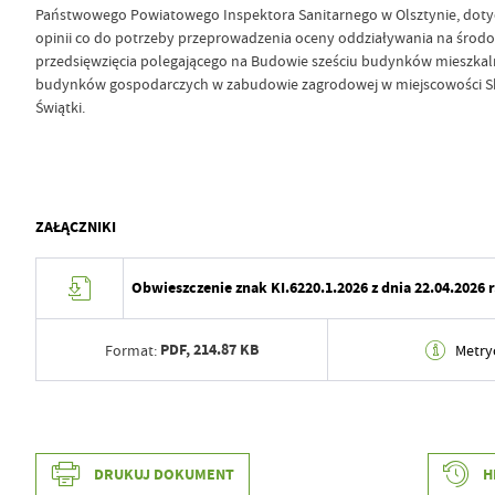
Państwowego Powiatowego Inspektora Sanitarnego w Olsztynie, dot
opinii co do potrzeby przeprowadzenia oceny oddziaływania na środo
przedsięwzięcia polegającego na Budowie sześciu budynków mieszkaln
budynków gospodarczych w zabudowie zagrodowej w miejscowości Sk
Świątki.
ZAŁĄCZNIKI
Obwieszczenie znak KI.6220.1.2026 z dnia 22.04.2026 r
PDF,
214.87 KB
Format:
Metry
Data wytworzenia
2026-04-22 08:54:39
Wytworzył
Ewa Horn
Data wytworzenia
2026-04-22 08:49:35
DRUKUJ DOKUMENT
H
Data opublikowania
2026-04-22 08:54:48