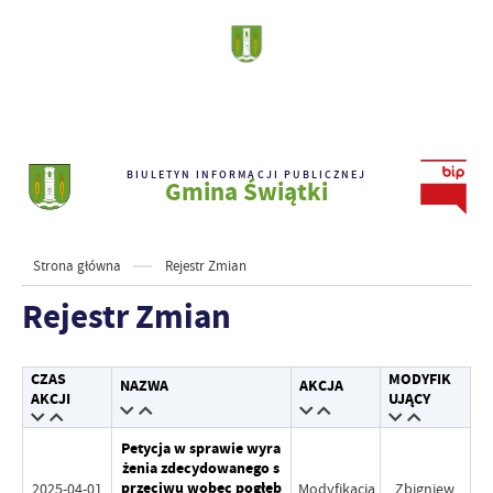
BIULETYN INFORMACJI PUBLICZNEJ
Gmina Świątki
Strona główna
Rejestr Zmian
Rejestr Zmian
CZAS
MODYFIK
NAZWA
AKCJA
AKCJI
UJĄCY
Petycja w sprawie wyra
żenia zdecydowanego s
przeciwu wobec pogłęb
2025-04-01
Modyfikacja
Zbigniew